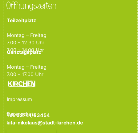
Öffnungszeiten
Teilzeitplatz
Montag – Freitag
7.00 – 12.30 Uhr
7.00 – 14.00 Uhr
Ganztagsplatz
Montag – Freitag
7.00 – 17.00 Uhr
Impressum
Datenschutz
Tel. 02741/63454
kita-nikolaus@stadt-kirchen.de
Jetzt anmelden!