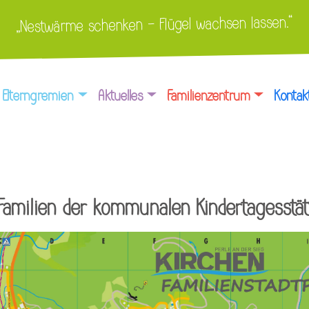
„Nestwärme schenken – Flügel wachsen lassen.“
Elterngremien
Aktuelles
Familienzentrum
Kontak
amilien der kommunalen Kindertagesstätte