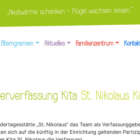
„Nestwärme schenken – Flügel wachsen lassen.“
Elterngremien
Aktuelles
Familienzentrum
Kontak
nderverfassung Kita
St. Nikolaus K
indertagesstätte „St. Nikolaus“ das Team als Verfassungg
 sich auf die künftig in der Einrichtung geltenden Partizi
 Kita St. Nikolaus die Verfassung.