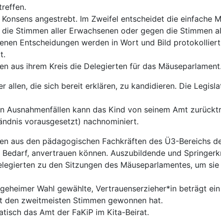
treffen.
 Konsens angestrebt. Im Zweifel entscheidet die einfache 
 die Stimmen aller Erwachsenen oder gegen die Stimmen all
fenen Entscheidungen werden in Wort und Bild protokollie
t.
en aus ihrem Kreis die Delegierten für das Mäuseparlament
r allen, die sich bereit erklären, zu kandidieren. Die Legisl
ten Ausnahmenfällen kann das Kind von seinem Amt zurücktr
ändnis vorausgesetzt) nachnominiert.
len aus den pädagogischen Fachkräften des Ü3-Bereichs de
ei Bedarf, anvertrauen können. Auszubildende und Springerkr
Delegierten zu den Sitzungen des Mäuseparlamentes, um si
er, geheimer Wahl gewählte, Vertrauenserzieher*in beträgt e
mit den zweitmeisten Stimmen gewonnen hat.
atisch das Amt der FaKiP im Kita-Beirat.